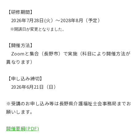
【研修
期間
】
2026
年7月28日(火）～
2028
年8月
（
予定
）
※開講日が変更となりました。
【開催方法】
Zoomと集合
（長野市）
で実施
（
科目により開催方法が
異なります）
【申し込み締切】
2026年6月
21
日（
日
）
※受講のお申し込み等は
長野
県介護福祉士会事務局までお
願いしま
す。
開催要綱(PDF)