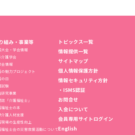
トピックス一覧
り組み・事業等
国大会・学会情報
情報提供一覧
本介護学会
サイトマップ
修会情報
個人情報保護方針
護の魅力プロジェクト
護の日
情報セキュリティ方針
擬試験
・ISMS認証
査研究事業
お問合せ
門誌「介護福祉士」
護福祉士の本
入会について
際介護人材支援
会員専用サイトログイン
護現場の生産性向上
English
護福祉⼠会の災害救援活動について