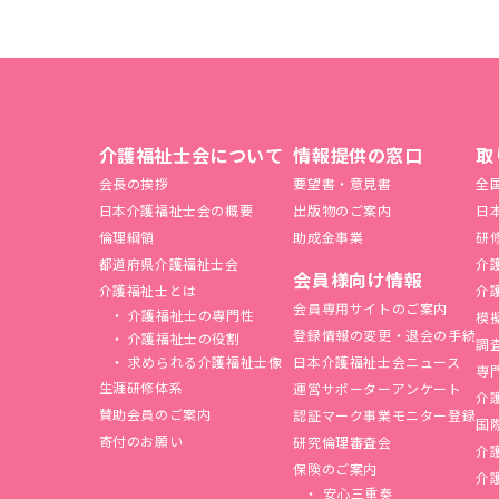
介護福祉士会について
情報提供の窓口
取
会長の挨拶
要望書・意見書
全
日本介護福祉士会の概要
出版物のご案内
日
倫理綱領
助成金事業
研
都道府県介護福祉士会
介
会員様向け情報
介護福祉士とは
介
会員専用サイトのご案内
介護福祉士の専門性
模
登録情報の変更・退会の手続
介護福祉士の役割
調
求められる介護福祉士像
日本介護福祉士会ニュース
専
生涯研修体系
運営サポーターアンケート
介
賛助会員のご案内
認証マーク事業モニター登録
国
寄付のお願い
研究倫理審査会
介
保険のご案内
介
安心三重奏