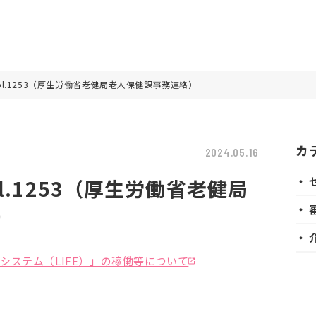
l.1253（厚生労働省老健局老人保健課事務連絡）
カ
2024.05.16
・ 
l.1253（厚生労働省老健局
）
・ 
・ 
システム（LIFE）」の稼働等について