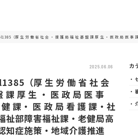
1385（厚 生 労 働 省 社 会 ・ 援 護 局 福 祉 基 盤 課 厚 生 ・ 医
カ
2025.06.06
・ 
385（厚 生 労 働 省 社 会
盤 課 厚 生 ・ 医 政 局 医 事
・ 
 健 課・ 医 政 局 看 護 課・社
・ 
福祉部障害福祉課・老健局高
認知症施策・地域介護推進