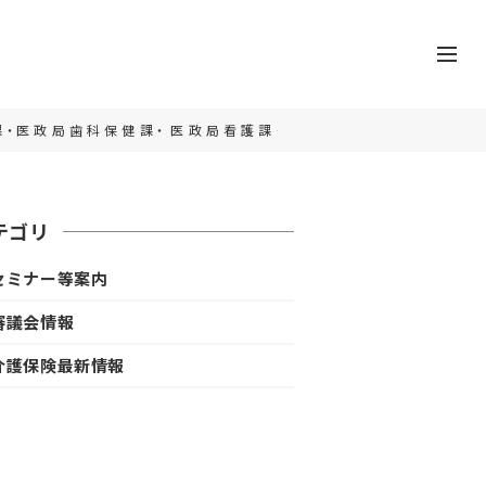
 政 局 医 事 課・医 政 局 歯 科 保 健 課・ 医 政 局 看 護 課・社会・援
テゴリ
セミナー等案内
審議会情報
介護保険最新情報