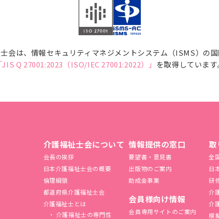
士会は、情報セキュリティマネジメントシステム（ISMS）の
JIS Q 27001:2023（ISO/IEC 27001:2022）」
を取得しています
介護福祉士会について
情報提供の窓口
取
会長の挨拶
要望書・意見書
全
日本介護福祉士会の概要
出版物のご案内
日
倫理綱領
助成金事業
研
都道府県介護福祉士会
介
会員様向け情報
介護福祉士とは
介
会員専用サイトのご案内
介護福祉士の専門性
模