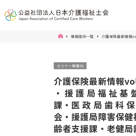
情報提供一覧
介護保険最新情報vol
セミナー等案内
介護保険最新情報vol1
・ 援 護 局 福 祉 基 
課・医 政 局 歯 科 保
会・援護局障害保健
齢者支援課・老健局