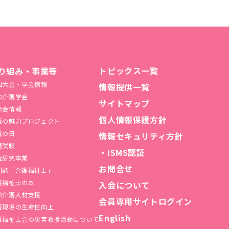
トピックス一覧
り組み・事業等
国大会・学会情報
情報提供一覧
本介護学会
サイトマップ
修会情報
個人情報保護方針
護の魅力プロジェクト
護の日
情報セキュリティ方針
擬試験
・ISMS認証
査研究事業
お問合せ
門誌「介護福祉士」
護福祉士の本
入会について
際介護人材支援
会員専用サイトログイン
護現場の生産性向上
English
護福祉⼠会の災害救援活動について