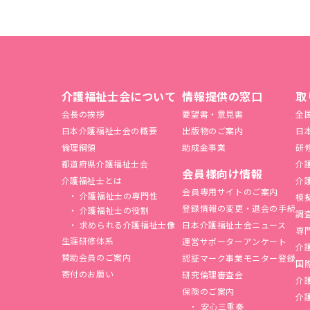
介護福祉士会について
情報提供の窓口
取
会長の挨拶
要望書・意見書
全
日本介護福祉士会の概要
出版物のご案内
日
倫理綱領
助成金事業
研
都道府県介護福祉士会
介
会員様向け情報
介護福祉士とは
介
会員専用サイトのご案内
介護福祉士の専門性
模
登録情報の変更・退会の手続
介護福祉士の役割
調
求められる介護福祉士像
日本介護福祉士会ニュース
専
生涯研修体系
運営サポーターアンケート
介
賛助会員のご案内
認証マーク事業モニター登録
国
寄付のお願い
研究倫理審査会
介
保険のご案内
介
安心三重奏