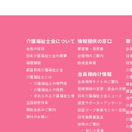
介護福祉士会について
情報提供の窓口
取
会長の挨拶
要望書・意見書
全
日本介護福祉士会の概要
出版物のご案内
日
倫理綱領
助成金事業
研
都道府県介護福祉士会
介
会員様向け情報
介護福祉士とは
介
会員専用サイトのご案内
介護福祉士の専門性
模
登録情報の変更・退会の手続
介護福祉士の役割
調
求められる介護福祉士像
日本介護福祉士会ニュース
専
生涯研修体系
運営サポーターアンケート
介
賛助会員のご案内
認証マーク事業モニター登録
国
寄付のお願い
研究倫理審査会
介
保険のご案内
介
安心三重奏