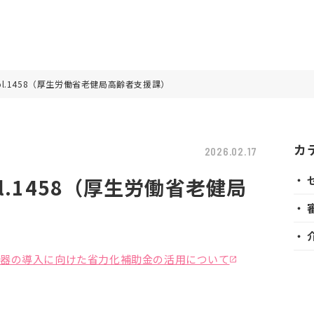
l.1458（厚生労働省老健局高齢者支援課）
カ
2026.02.17
・ 
l.1458（厚生労働省老健局
・ 
・ 
器の導入に向けた省力化補助金の活用について