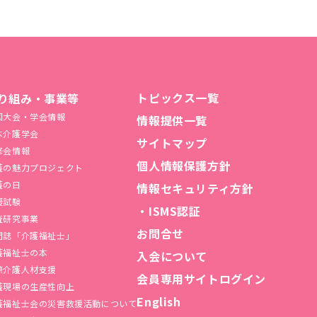
トピックス一覧
り組み・事業等
国大会・学会情報
情報提供一覧
本介護学会
サイトマップ
修会情報
個人情報保護方針
護の魅力プロジェクト
護の日
情報セキュリティ方針
擬試験
・ISMS認証
査研究事業
お問合せ
門誌「介護福祉士」
護福祉士の本
入会について
際介護人材支援
会員専用サイトログイン
護現場の生産性向上
English
護福祉⼠会の災害救援活動について