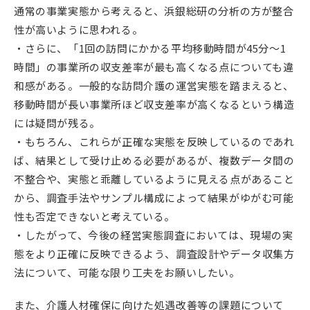
通常の事業実態から考えると、浜銀総研の分析の方が整合
性が高いように思われる。
・さらに、「1回の訪問にかかる平均移動時間が45分～1
時間」の事業所の収支差率が最も高くなる点についても違
和感がある。一般的な訪問介護の運営実態を踏まえると、
移動時間が長い事業所ほど収支差率が高くなるという構造
には疑問が残る。
・もちろん、これらが正確な実態を反映しているのであれ
ば、結果として受け止める必要があるが、複数データ間の
不整合や、実態と乖離しているように見える点があること
から、調査手法やサンプル構成によって結果がゆがむ可能
性も否定できないと考えている。
・したがって、今後の経営実態調査においては、現場の実
態をより正確に反映できるよう、調査設計やデータ収集方
法について、可能な限り工夫をお願いしたい。
また、介護人材確保に向けた処遇改善等の課題について