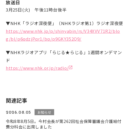
放送日
3月25日(火) 午後11時台後半
▼
NHK「ラジオ深夜便」（NHKラジオ第1）
ラジオ深夜便
https://www.nhk.jp/p/shinyabin/rs/V34XVV71R2/blo
g/bl/p6qdzjPqr1/bp/p9GKY352Q9/
▼
NHK
ラジオアプリ「らじる★らじる」
1
週間オンデマン
ド
https://www.nhk.or.jp/radio/
関連記事
お知らせ
2026.08.05
令和8年8月5日。今村会長が第262回社会保障審議会介護給付
費分科会に出席しました