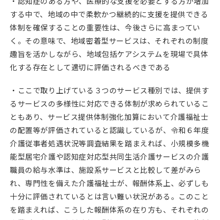
・認知症のある方や、医療的な支援を必要とする方が増加
する中で、地域の中で柔軟かつ継続的に支援を提供できる
体制を確保することの重要性は、今後さらに高まってい
く。その意味で、地域密着型サービスは、それぞれの制度
趣旨を活かしながら、地域包括ケアシステムを現場で具体
化する存在として適切に評価されるべきである
・ここで取り上げている３つのサービス種別では、提供す
るサービスの多様性に対応できる体制が求められているこ
ともあり、サービス提供体制強化加算において介護福祉士
の配置等が評価されていると認識しているが、令和６年度
介護従事者処遇状況等調査結果を踏まえれば、小規模多機
能型居宅介護や認知症対応型共同生活介護サービスの介護
職員の給与水準は、施設系サービスと比較して差がみら
れ、専門性を備えた介護福祉士が、報酬体系上、必ずしも
十分に評価されているとは言い難い状況がある。このこと
を踏まえれば、こうした報酬体系の在り方も、それぞれの