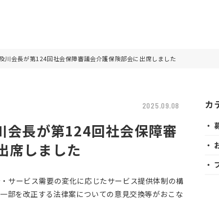
。及川会長が第124回社会保障審議会介護保険部会に出席しました
カ
2025.09.08
・ 
川会長が第124回社会保障審
出席しました
・ 
・ 
少・サービス需要の変化に応じたサービス提供体制の構
一部を改正する法律案についての意見交換等がおこな