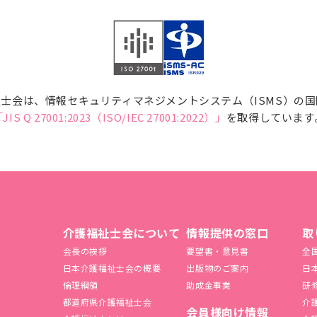
士会は、情報セキュリティマネジメントシステム（ISMS）の
JIS Q 27001:2023（ISO/IEC 27001:2022）」
を取得しています
介護福祉士会について
情報提供の窓口
取
会長の挨拶
要望書・意見書
全
日本介護福祉士会の概要
出版物のご案内
日
倫理綱領
助成金事業
研
都道府県介護福祉士会
介
会員様向け情報