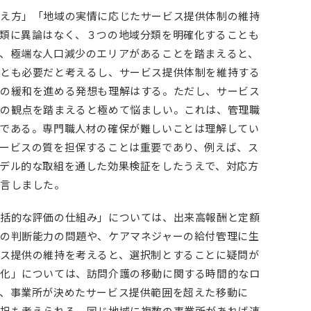
え方」「地域の実情に応じたサービス提供体制の維持
類に異論はなく、３つの地域分類を明確化することも
、極端な人口減少のエリアがあることを踏まえると、
とも必要だと考えるし、サービス提供体制を維持する
の緩和を進める発想も理解はする。ただし、サービス
の観点を踏まえると極めて悩ましい。これは、管理職
である。専門職人材の確保が難しいことは理解してい
ービスの質を担保することは重要であり、例えば、ス
デル的な取組を通した効果検証をしたうえで、対応方
言しました。
括的な評価の仕組み」については、出来高報酬と定額
の判断能力の問題や、ケアマネジャーの給付管理に生
ス提供の維持を考えると、選択制とすることに疑問が
化」については、訪問介護の移動に関する時間的なロ
、事業所が決めたサービス提供範囲を超えた移動に
担も考えられる。同じ地域に複数の事業所があれば連